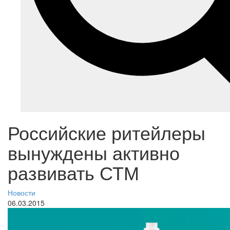
Российские ритейлеры
вынуждены активно
развивать СТМ
Новости
06.03.2015