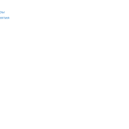
ры
иятия