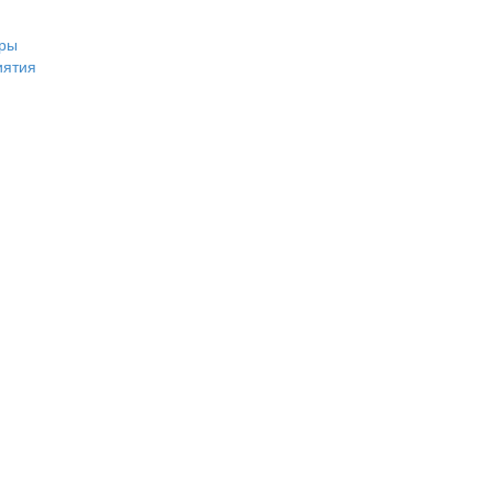
ры
иятия