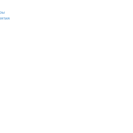
ры
иятия