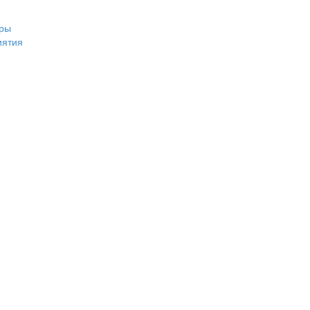
ры
иятия