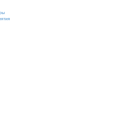
ры
иятия