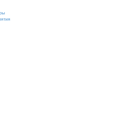
ры
иятия